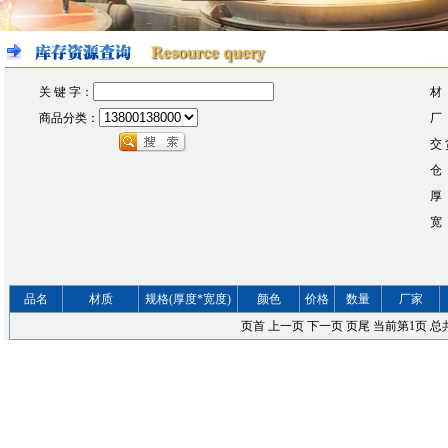
关 键 字：
材
商品分类：
厂
交 
仓
厚
宽
品名
材质
规格(厚度*宽度)
颜色
价格
数量
厂家
页首
上一页
下一页
页尾
当前第
1
页 总