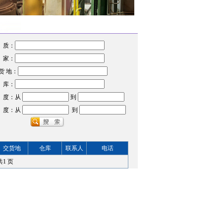
 质：
 家：
货 地：
 库：
 度：从
到
 度：从
到
交货地
仓库
联系人
电话
共
1
页