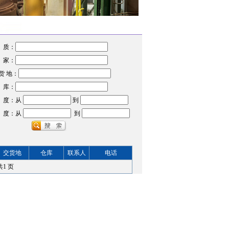
 质：
 家：
货 地：
 库：
 度：从
到
 度：从
到
交货地
仓库
联系人
电话
共
1
页