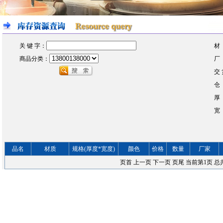
关 键 字：
材
商品分类：
厂
交 
仓
厚
宽
品名
材质
规格(厚度*宽度)
颜色
价格
数量
厂家
页首
上一页
下一页
页尾
当前第
1
页 总