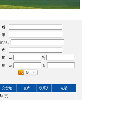
 质：
 家：
货 地：
 库：
 度：从
到
 度：从
到
交货地
仓库
联系人
电话
共
1
页