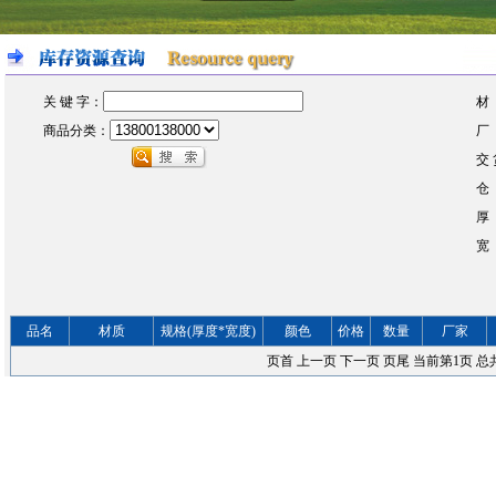
关 键 字：
材
商品分类：
厂
交 
仓
厚
宽
品名
材质
规格(厚度*宽度)
颜色
价格
数量
厂家
页首
上一页
下一页
页尾
当前第
1
页 总