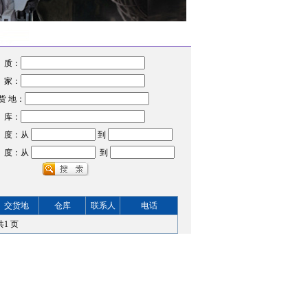
 质：
 家：
货 地：
 库：
 度：从
到
 度：从
到
交货地
仓库
联系人
电话
共
1
页