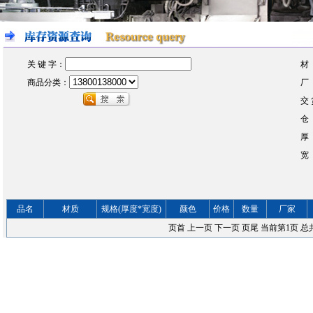
关 键 字：
材
商品分类：
厂
交 
仓
厚
宽
品名
材质
规格(厚度*宽度)
颜色
价格
数量
厂家
页首
上一页
下一页
页尾
当前第
1
页 总